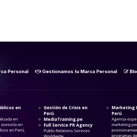
ca Personal
Gestionamos tu Marca Personal
Blo
blicos en
Gestión de Crisis en
Marketing 
Perú
Perú
alizada en
MediaTraining.pe
Agencia espec
y asesoría en
marketing per
Full Service PR Agency
icos en Perú,
posicionamien
Public Relations Services
,
programas d
Worldwide.