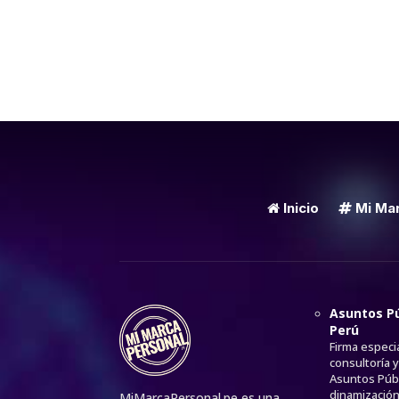
Inicio
Mi Mar
Asuntos Pú
Perú
Firma especi
consultoría 
Asuntos Públ
dinamización
MiMarcaPersonal.pe es una